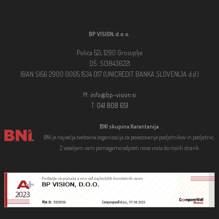
BP VISION, d.o.o.
Polica 52i, 1290 Grosuplje
DŠ: SI38436221
IBAN SI56 2900 0005 1534 017 (UNICREDIT BANKA SLOVENIJA d.d.)
M:
info@bp-vision.si
T:
041 808 651
BNI skupina Karantanija
BNI je največja svetovna organizacija za povezovanje podjetnikov in podjetnic.
Z veseljem vam pomagamo odpreti nova vrata do novih strank