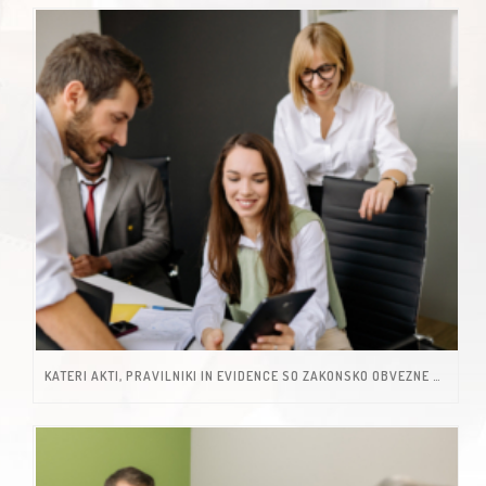
KATERI AKTI, PRAVILNIKI IN EVIDENCE SO ZAKONSKO OBVEZNE ZA MIKRO IN MALA PODJETJA