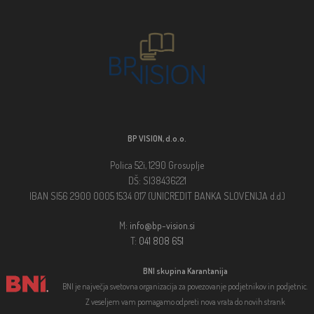
BP VISION, d.o.o.
Polica 52i, 1290 Grosuplje
DŠ: SI38436221
IBAN SI56 2900 0005 1534 017 (UNICREDIT BANKA SLOVENIJA d.d.)
M:
info@bp-vision.si
T:
041 808 651
BNI skupina Karantanija
BNI je največja svetovna organizacija za povezovanje podjetnikov in podjetnic.
Z veseljem vam pomagamo odpreti nova vrata do novih strank