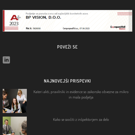
POVEŽI SE
NAJNOVEJŠI PRISPEVKI
Kateri akti, pravilniki in evidence so zakonsko obvezne za mikro
in mala podjetja
Kako se soočiti z inšpektorjem za delo