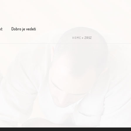
kt
Dobro je vedeti
HOME
»
ZRSZ