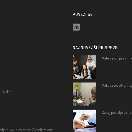
POVEŽI SE
NAJNOVEJŠI PRISPEVKI
Kateri akti, praviln
Kako se soočiti z in
A d.d.)
Zakaj podjetje potre
podjetnikov in podjetnic. Z veseljem vam