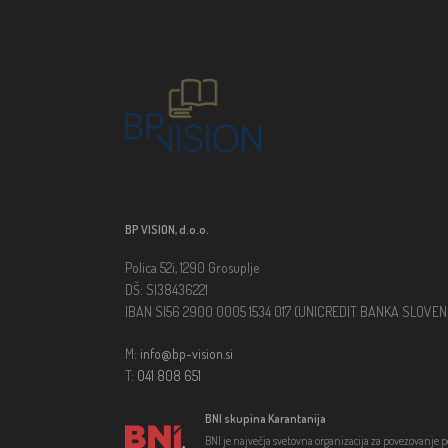
BP VISION, d.o.o.
Polica 52i, 1290 Grosuplje
DŠ: SI38436221
IBAN SI56 2900 0005 1534 017 (UNICREDIT BANKA SLOVENIJ
M:
info@bp-vision.si
T:
041 808 651
BNI skupina Karantanija
BNI je največja svetovna organizacija za povezovanje 