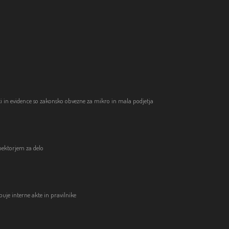
iki in evidence so zakonsko obvezne za mikro in mala podjetja
špektorjem za delo
buje interne akte in pravilnike