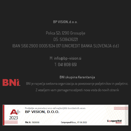
BP VISION, d.o.o.
Polica 52i, 1290 Grosuplje
DŠ: SI38436221
IBAN SI56 2900 0005 1534 017 (UNICREDIT BANKA SLOVENIJA d.d.)
M:
info@bp-vision.si
T:
041 808 651
BNI skupina Karantanija
BNI je največja svetovna organizacija za povezovanje podjetnikov in podjetnic.
Z veseljem vam pomagamo odpreti nova vrata do novih strank