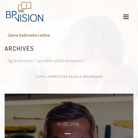
Jasne kadrovske rešitve
Jasne kadrovske rešitve
ARCHIVES
Tag Archives for: "oprostitev plačila prispevkov"
HOME
»
OPROSTITEV PLAČILA PRISPEVKOV
14/02/2019