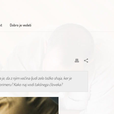
kt
Dobro je vedeti
 da z njim večina ljudi zelo težko shaja, ker je
 primeru? Kako naj vodi takšnega človeka?