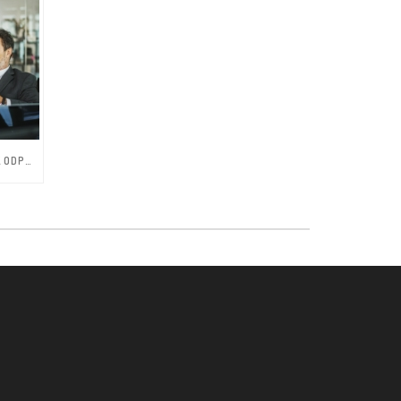
KAKO PRAVILNO IZVESTI POSTOPEK ODPUŠČANJA