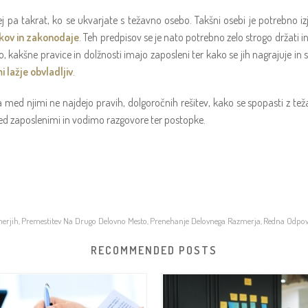
 pa takrat, ko se ukvarjate s težavno osebo. Takšni osebi je potrebno iz
ikov in zakonodaje
. Teh predpisov se je nato potrebno zelo strogo držati i
jo, kakšne pravice in dolžnosti imajo zaposleni ter kako se jih nagrajuje in
i lažje obvladljiv
.
a med njimi ne najdejo pravih, dolgoročnih rešitev, kako se spopasti z te
d zaposlenimi in vodimo razgovore ter postopke.
merjih
Premestitev Na Drugo Delovno Mesto
Prenehanje Delovnega Razmerja
Redna Odpo
,
,
,
RECOMMENDED POSTS