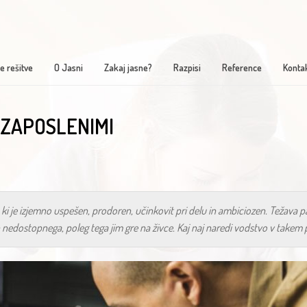
e rešitve
O Jasni
Zakaj jasne?
Razpisi
Reference
Konta
 ZAPOSLENIMI
je izjemno uspešen, prodoren, učinkovit pri delu in ambiciozen. Težava pa je,
 nedostopnega, poleg tega jim gre na živce. Kaj naj naredi vodstvo v takem