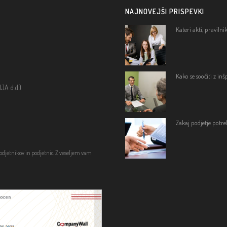
NAJNOVEJŠI PRISPEVKI
Kateri akti, praviln
Kako se soočiti z in
A d.d.)
Zakaj podjetje potre
podjetnikov in podjetnic. Z veseljem vam