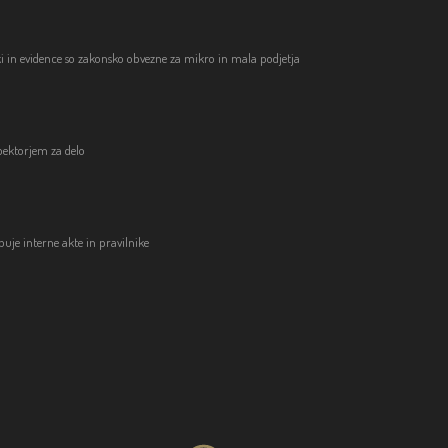
iki in evidence so zakonsko obvezne za mikro in mala podjetja
špektorjem za delo
buje interne akte in pravilnike