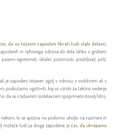
jno, da so težavni zaposleni hkrati tudi slabi delavci
,
e zaposlenih in njihovega odnosa do dela lahko v grobem
, pasivni-agresivnež, iskalec pozornosti, prezirljivež, polž,
 ali je zaposleni težaven zgolj v odnosu z vodstvom ali s
oru poskušamo ugotoviti, kaj so vzroki za takšno vedenje
bno, da se s težavnim sodelavcem spoprimete dovolj hitro,
i z nekom, ki se spozna na poslovno okolje, na razmere in
lj moteče tudi za druge zaposlene, je
čas, da ukrepamo