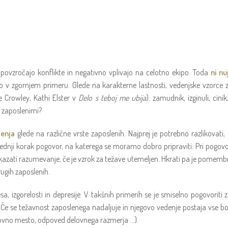
, povzročajo konflikte in negativno vplivajo na celotno ekipo. Toda
ni nu
ko v zgornjem primeru. Glede na karakterne lastnosti, vedenjske vzorc
e Crowley, Kathi Elster v
Delo s teboj me ubija
): zamudnik, izginuli, cinik
i zaposlenimi?
denja
glede na različne vrste zaposlenih. Najprej je potrebno razlikovati,
aslednji korak pogovor, na katerega se moramo dobro pripraviti. Pri pogov
okazati razumevanje, če je vzrok za težave utemeljen. Hkrati pa je pomem
rugih zaposlenih.
sa, izgorelosti in depresije. V takšnih primerih se je smiselno pogovorit
Če se težavnost zaposlenega nadaljuje in njegovo vedenje postaja vse bo
elovno mesto, odpoved delovnega razmerja …).