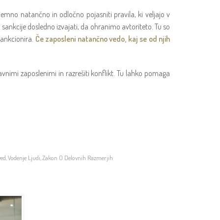
jemno natančno in odločno pojasniti pravila, ki veljajo v
n sankcije dosledno izvajati, da ohranimo avtoriteto. Tu so
 sankcionira.
Če zaposleni natančno vedo, kaj se od njih
žavnimi zaposlenimi in razrešiti konflikt. Tu lahko pomaga
ved
Vodenje Ljudi
Zakon O Delovnih Razmerjih
,
,