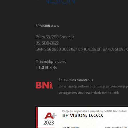
BP VISION, d.o.o.
Polica 52i, 1290 Grosuplje
DŠ: SI38436221
IBAN SI56 2900 0005 1534 017 (UNICREDIT BANKA SLOVENIJ
M:
info@bp-vision.si
T:
041 808 651
BNI skupina Karantanija
BNI je največja svetovna organizacija za povezovanje 
pomagamo odpreti nova vrata do novih strank