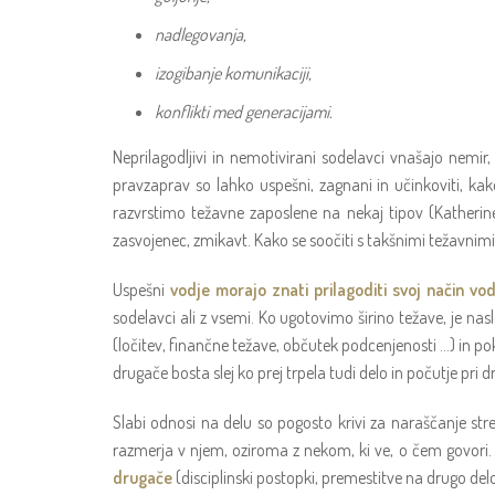
nadlegovanja,
izogibanje komunikaciji,
konflikti med generacijami.
Neprilagodljivi in nemotivirani sodelavci vnašajo nemir
pravzaprav so lahko uspešni, zagnani in učinkoviti, ka
razvrstimo težavne zaposlene na nekaj tipov (Katherin
zasvojenec, zmikavt. Kako se soočiti s takšnimi težavnim
Uspešni
vodje morajo znati prilagoditi svoj način vo
sodelavci ali z vsemi. Ko ugotovimo širino težave, je n
(ločitev, finančne težave, občutek podcenjenosti …) in p
drugače bosta slej ko prej trpela tudi delo in počutje pri d
Slabi odnosi na delu so pogosto krivi za naraščanje stre
razmerja v njem, oziroma z nekom, ki ve, o čem govori. 
drugače
(disciplinski postopki, premestitve na drugo d