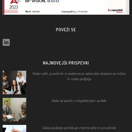
POVEŽI SE
NAJNOVEJŠI PRISPEVKI
Kateri akti, pravilniki in evidence so zakonsko obvezne za mikro
in mala podjetja
Kako se soočiti z inšpektorjem za delo
Zakaj podjetje potrebuje interne akte in pravilnike