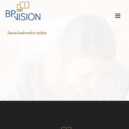
Jasne kadrovske rešitve
Jasne kadrovske rešitve