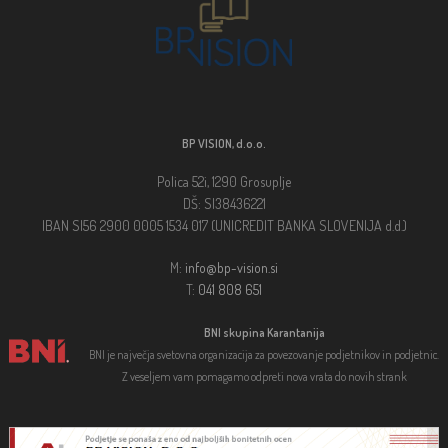
BP VISION, d.o.o.
Polica 52i, 1290 Grosuplje
DŠ: SI38436221
IBAN SI56 2900 0005 1534 017 (UNICREDIT BANKA SLOVENIJA d.d.)
M:
info@bp-vision.si
T:
041 808 651
BNI skupina Karantanija
BNI je največja svetovna organizacija za povezovanje podjetnikov in podjetnic.
Z veseljem vam pomagamo odpreti nova vrata do novih strank