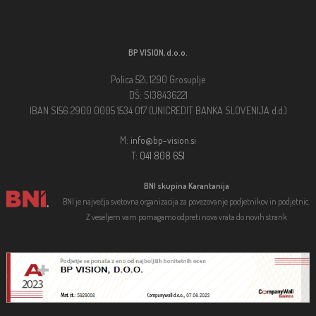
BP VISION, d.o.o.
Polica 52i, 1290 Grosuplje
DŠ: SI38436221
IBAN SI56 2900 0005 1534 017 (UNICREDIT BANKA SLOVENIJA d.d.)
M:
info@bp-vision.si
T:
041 808 651
BNI skupina Karantanija
BNI je največja svetovna organizacija za povezovanje podjetnikov in podjetnic.
Z veseljem vam pomagamo odpreti nova vrata do novih strank