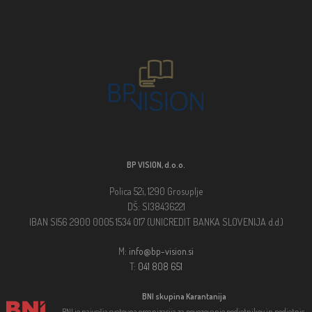
BP VISION, d.o.o.
Polica 52i, 1290 Grosuplje
DŠ: SI38436221
IBAN SI56 2900 0005 1534 017 (UNICREDIT BANKA SLOVENIJA d.d.)
M:
info@bp-vision.si
T:
041 808 651
BNI skupina Karantanija
BNI je največja svetovna organizacija za povezovanje podjetnikov in podjetnic.