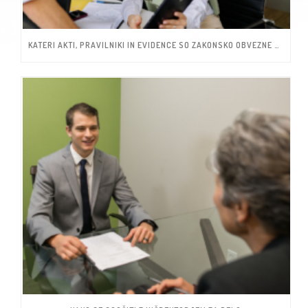
KATERI AKTI, PRAVILNIKI IN EVIDENCE SO ZAKONSKO OBVEZNE ZA MIKRO IN MALA PODJETJA