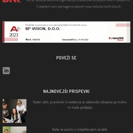
Z veseljem vam pomagamo odpreti nova vrata do novih strank
POVEŽI SE
NAJNOVEJŠI PRISPEVKI
Kateri akti, pravilniki in evidence so zakonsko obvezne za mikro
in mala podjetja
Kako se soočiti z inšpektorjem za delo